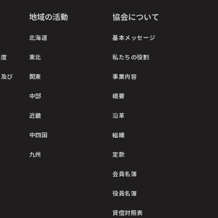
地域の活動
協会について
北海道
基本メッセージ
制度
東北
私たちの役割
彰及び
関東
事業内容
中部
概要
近畿
沿革
中四国
組織
九州
定款
会員名簿
役員名簿
貸借対照表