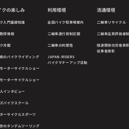
イクの楽しみ
利用環境
流通環境
ク入門基礎知識
全国バイク駐車場案内
二輪車リサイクル
取得情報
二輪車通行規制区間
二輪車品質評価者
ク月間
二輪車の利便性
陸運関係功労者表
従事者表彰
樹のバイクライディング
JAPAN-RIDERS
バイクマナーアップ活動
モーターサイクルショー
モーターサイクルショー
人インタビュー
ズバイクスクール
ターサイクルスポーツ
彦のタンデムツーリング