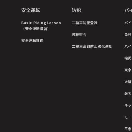
安全運転
防犯
バ
Basic Riding Lesson
二輪車防犯登録
バイ
（安全運転講習）
盗難照会
免許
安全運転推進
二輪車盗難防止強化運動
バイ
柏秀
東京
大阪
著名
キッ
モー
平忠