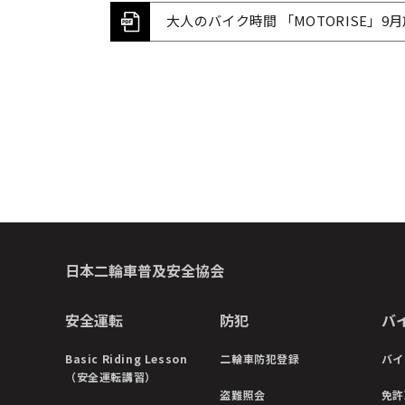
大人のバイク時間 「MOTORISE」9
日本二輪車普及安全協会
安全運転
防犯
バ
Basic Riding Lesson
二輪車防犯登録
バイ
（安全運転講習）
盗難照会
免許