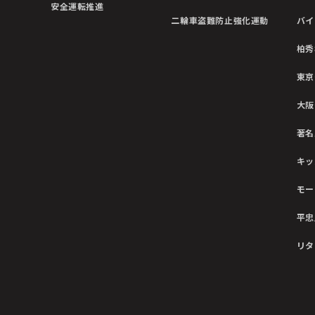
安全運転推進
二輪車盗難防止強化運動
バイ
柏秀
東京
大阪
著名
キッ
モー
平忠
リタ