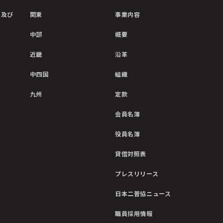
彰及び
関東
事業内容
中部
概要
近畿
沿革
中四国
組織
九州
定款
会員名簿
役員名簿
貸借対照表
プレスリリース
日本二普協ニュース
職員採用情報