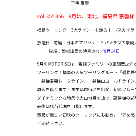
：平嶋 夏海
vol-355.356 9月は、東北、福島県 裏磐
福島ツーリング 3大ライン を走る！ (スカイラ
放送日 前編：日本のアリゾナ！？パノラマの景観
後編：磐梯山麓の絶景巡り／
9月14日
9月のMOTORISEは、番組ファミリーの風間晋之
ツーリング！福島の人気ツーリングルート「磐梯吾
「磐梯吾妻レークライン」「磐梯山ゴールドライン
周辺を巡ります！まずは市街地を出発、旬のフルー
ダイナミックな絶景の火山地帯を抜け、裏磐梯の湖
最後は猪苗代湖を目指します。
残暑が厳しい初秋のツーリングにお勧め。〝涼を感
ご期待下さい。