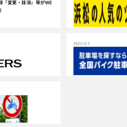
録『変更・抹消』等がWE
能
2023.12.1