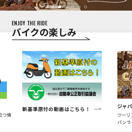
ENJOY THE RIDE
バイクの楽しみ
ジャ
新基準原付の動画はこちら！
立つ情
ツーリ
パンラ