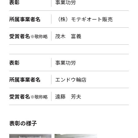
表彰
事業功労
所属事業者名
（株）モテギオート販売
受賞者名
茂木 富義
※敬称略
表彰
事業功労
所属事業者名
エンドウ輪店
受賞者名
遠藤 芳夫
※敬称略
表彰の様子