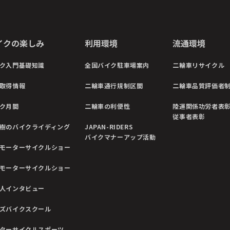
イクの楽しみ
利用環境
流通環境
ク入門基礎知識
全国バイク駐車場案内
二輪車リサイクル
取得情報
二輪車通行規制区間
二輪車品質評価者
ク月間
二輪車の利便性
陸運関係功労者表
従事者表彰
樹のバイクライディング
JAPAN-RIDERS
バイクマナーアップ活動
モーターサイクルショー
モーターサイクルショー
人インタビュー
ズバイクスクール
ターサイクルスポーツ