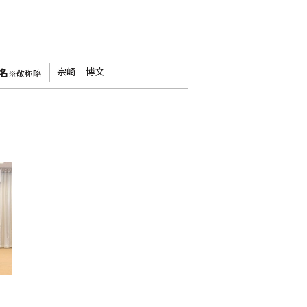
宗崎 博文
名
※敬称略