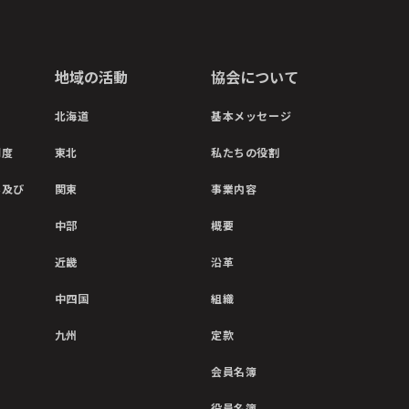
地域の活動
協会について
北海道
基本メッセージ
制度
東北
私たちの役割
彰及び
関東
事業内容
中部
概要
近畿
沿革
中四国
組織
九州
定款
会員名簿
役員名簿