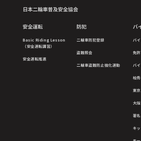
日本二輪車普及安全協会
安全運転
防犯
バ
Basic Riding Lesson
二輪車防犯登録
バイ
（安全運転講習）
盗難照会
免許
安全運転推進
二輪車盗難防止強化運動
バイ
柏秀
東京
大阪
著名
キッ
モー