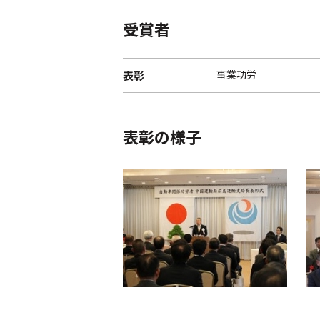
受賞者
事業功労
表彰
表彰の様子