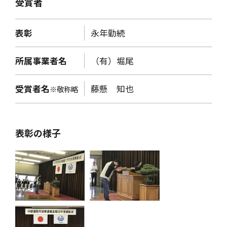
受賞者
表彰
永年勤続
所属事業者名
（有）堀尾
受賞者名
藤懸 知也
※敬称略
表彰の様子