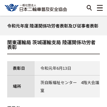
令和元年度 陸運関係功労者表彰及び従事者表彰
関東運輸局 茨城運輸支局 陸運関係功労者
表彰
表彰日
令和元年6月13日
茨自販福祉センター 4階大会議
場所
室