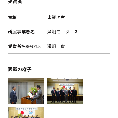
受賞者
表彰
事業功労
所属事業者名
澤畑モータース
受賞者名
澤畑 實
※敬称略
表彰の様子