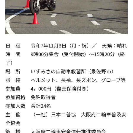
日 程 令和7年11月3日（月・祝）／ 天候：晴れ
時 間 9時00分集合（受付開始）～15時20分（終
了）
場 所 いずみさの自動車教習所（泉佐野市）
服 装 ヘルメット、長袖、長ズボン、グローブ等
参加費 4，000円（傷害保険付き）
参加資格 免許取得者
参加人数 合計24名
主 催 （一社）日本二普協 大阪府二輪車普及安
全協会
後 援 大阪府二輪車安全運転推進委員会