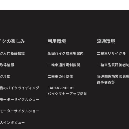
イクの楽しみ
利用環境
流通環境
ク入門基礎知識
全国バイク駐車場案内
二輪車リサイクル
取得情報
二輪車通行規制区間
二輪車品質評価者
ク月間
二輪車の利便性
陸運関係功労者表
従事者表彰
樹のバイクライディング
JAPAN-RIDERS
バイクマナーアップ活動
モーターサイクルショー
モーターサイクルショー
人インタビュー