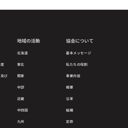
地域の活動
協会について
北海道
基本メッセージ
制度
東北
私たちの役割
彰及び
関東
事業内容
中部
概要
近畿
沿革
中四国
組織
九州
定款