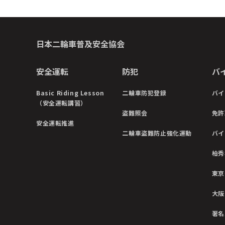
日本二輪車普及安全協会
安全運転
防犯
バ
Basic Riding Lesson
二輪車防犯登録
バイ
（安全運転講習）
盗難照会
免許
安全運転推進
二輪車盗難防止強化運動
バイ
柏秀
東京
大阪
著名