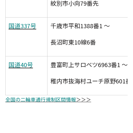
紋別市小向79番先
国道337号
千歳市平和1388番1 ～
長沼町東10線6番
国道40号
豊富町上サロベツ6963番1 ～
稚内市抜海村ユーチ原野601番
全国の二輪車通行規制区間情報
＞＞＞