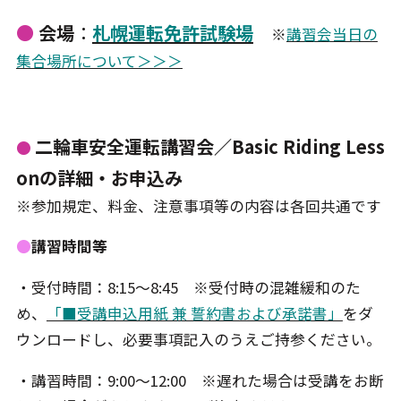
●
会場
：
札幌運転免許試験場
※
講習会当日の
集合場所について＞＞＞
二輪車安全運転講習会／Basic Riding Less
●
onの詳細・お申込み
※参加規定、料金、注意事項等の内容は各回共通です
●
講習時間等
・受付時間：8:15～8:45 ※受付時の混雑緩和のた
め、
「■受講申込用紙 兼 誓約書および承諾書」
をダ
ウンロードし、必要事項記入のうえご持参ください。
・講習時間：9:00～12:00 ※遅れた場合は受講をお断