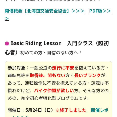
開催概要【北海道交通安全協会】＞＞＞
PDF版＞＞
＞
Basic Riding Lesson 入門クラス（超初
●
心者）
初めての方・自信のない方へ！
参加対象
：一般公道の
走行に不安
を抱えている方・
運転免許を
取得後、間もない
方・
長いブランク
が
あって、運転操作に不安を抱えている方・運転は不
慣れだけど、
バイク仲間が欲しい
方、そんな方のた
めの、完全初心者特化型プログラムです。
開催日
：
5月24日（日）
※終了しました
開催レポ