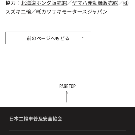
協力：
北海道ホンダ販売㈱
／
ヤマハ発動機販売㈱
／
㈱
スズキ二輪
／
㈱カワサキモータースジャパン
前のページへもどる
日本二輪車普及安全協会