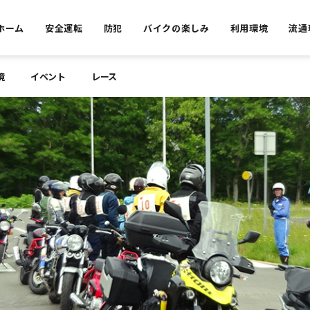
ホーム
安全運転
防犯
バイクの楽しみ
利用環境
流通
境
イベント
レース