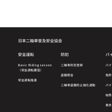
日本二輪車普及安全協会
安全運転
防犯
バ
Basic Riding Lesson
二輪車防犯登録
バイ
（安全運転講習）
盗難照会
免許
安全運転推進
二輪車盗難防止強化運動
バイ
柏秀
東京