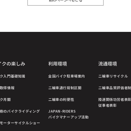
イクの楽しみ
利用環境
流通環境
ク入門基礎知識
全国バイク駐車場案内
二輪車リサイクル
取得情報
二輪車通行規制区間
二輪車品質評価者
ク月間
二輪車の利便性
陸運関係功労者表
従事者表彰
樹のバイクライディング
JAPAN-RIDERS
バイクマナーアップ活動
モーターサイクルショー