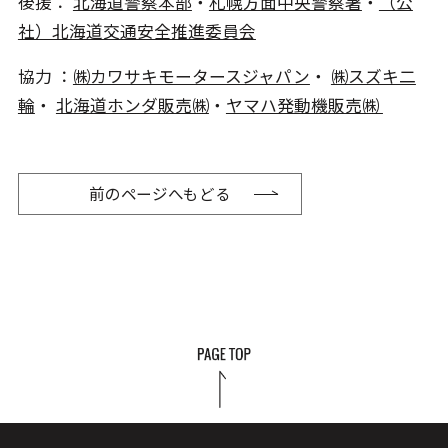
後援：
北海道警察本部
・
札幌方面中央警察署
・
（公
社）北海道交通安全推進委員会
協力 ：
㈱カワサキモータースジャパン
・
㈱スズキ二
輪
・
北海道ホンダ販売㈱
・
ヤマハ発動機販売㈱
前のページへもどる