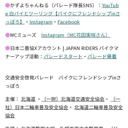
●
かずよちゃんねる（パレード隊長SNS）：
YouTub
e
白バイとツーリング【バイクにフレンドシップinさ
っぽろ】
・
Instagram
・
Facebook
●
MCミューズ
Instagram（MC花田実咲さん）
●
日本二普協Xアカウント | JAPAN RIDERS バイクマ
ナーアップ活動：
パレードスタート
・
パレード帰着
交通安全啓発パレード バイクにフレンドシップinさ
っぽろ
主催：
北海道
・
（一財）北海道交通安全協会
・
（一
社）日本二輪車普及安全協会
・
北海道二輪車普及安全
協会