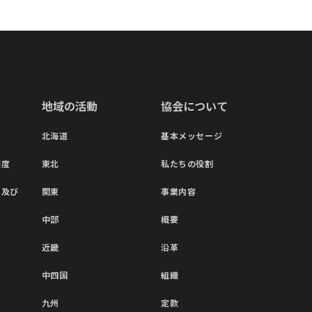
地域の活動
協会について
北海道
基本メッセージ
制度
東北
私たちの役割
彰及び
関東
事業内容
中部
概要
近畿
沿革
中四国
組織
九州
定款