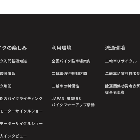
イクの楽しみ
利用環境
流通環境
ク入門基礎知識
全国バイク駐車場案内
二輪車リサイクル
取得情報
二輪車通行規制区間
二輪車品質評価者
ク月間
二輪車の利便性
陸運関係功労者表
従事者表彰
樹のバイクライディング
JAPAN-RIDERS
バイクマナーアップ活動
モーターサイクルショー
モーターサイクルショー
人インタビュー