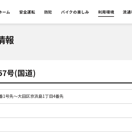
ホーム
安全運転
防犯
バイクの楽しみ
利用環境
流通
情報
7号(国道)
番1号先～大田区京浜島1丁目4番先