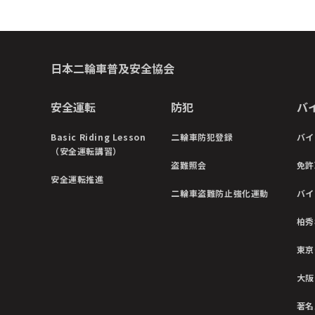
日本二輪車普及安全協会
安全運転
防犯
バ
Basic Riding Lesson
二輪車防犯登録
バイ
（安全運転講習）
盗難照会
免許
安全運転推進
二輪車盗難防止強化運動
バイ
柏秀
東京
大阪
著名