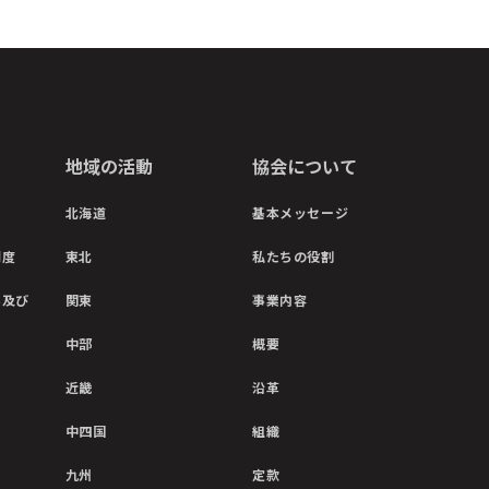
地域の活動
協会について
北海道
基本メッセージ
制度
東北
私たちの役割
彰及び
関東
事業内容
中部
概要
近畿
沿革
中四国
組織
九州
定款