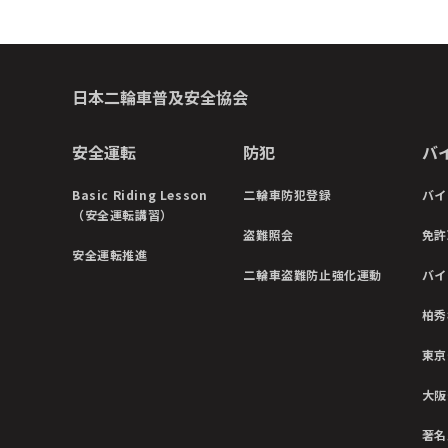
日本二輪車普及安全協会
安全運転
防犯
バ
Basic Riding Lesson
二輪車防犯登録
バイ
（安全運転講習）
盗難照会
免許
安全運転推進
二輪車盗難防止強化運動
バイ
柏秀
東京
大阪
著名