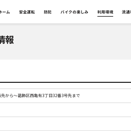
ホーム
安全運転
防犯
バイクの楽しみ
利用環境
流通
情報
番先から～葛飾区西亀有3丁目32番3号先まで
）