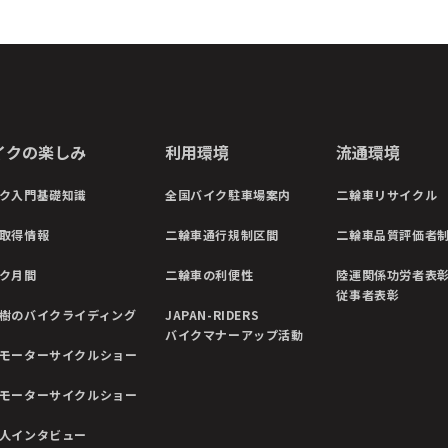
イクの楽しみ
利用環境
流通環境
ク入門基礎知識
全国バイク駐車場案内
二輪車リサイクル
取得情報
二輪車通行規制区間
二輪車品質評価者
ク月間
二輪車の利便性
陸運関係功労者表
従事者表彰
樹のバイクライディング
JAPAN-RIDERS
バイクマナーアップ活動
モーターサイクルショー
モーターサイクルショー
人インタビュー