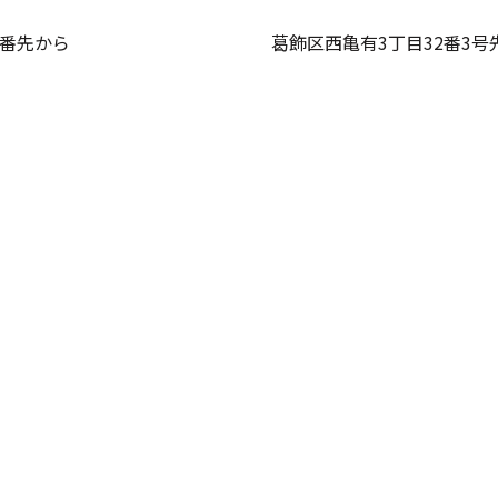
2番先から
葛飾区西亀有3丁目32番3号