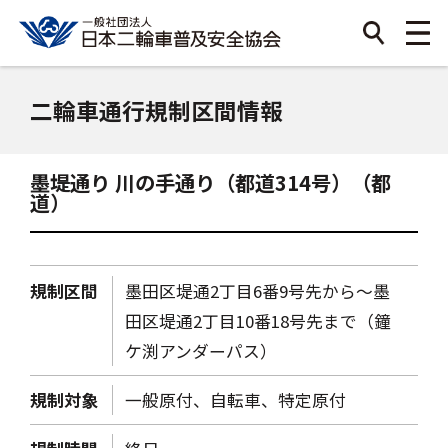
二輪車通行規制区間情報
墨堤通り 川の手通り（都道314号）（都
道）
規制区間
墨田区堤通2丁目6番9号先から～墨
田区堤通2丁目10番18号先まで（鐘
ケ渕アンダーパス）
規制対象
一般原付、自転車、特定原付