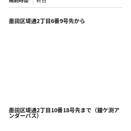
規制時間
終日
墨田区堤通2丁目6番9号先から
墨田区堤通2丁目10番18号先まで（鐘ケ渕ア
ンダーパス）