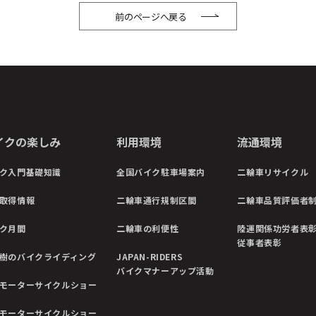
前のページへ戻る
イクの楽しみ
利用環境
流通環境
ク入門基礎知識
全国バイク駐車場案内
二輪車リサイクル
取得情報
二輪車通行規制区間
二輪車品質評価者
ク月間
二輪車の利便性
陸運関係功労者表
従事者表彰
樹のバイクライディング
JAPAN-RIDERS
バイクマナーアップ活動
モーターサイクルショー
モーターサイクルショー