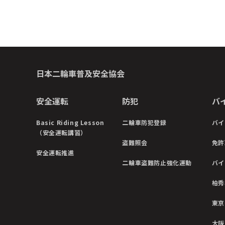
日本二輪車普及安全協会
安全運転
防犯
バ
Basic Riding Lesson
二輪車防犯登録
バイ
（安全運転講習）
盗難照会
免許
安全運転推進
二輪車盗難防止強化運動
バイ
柏秀
東京
大阪