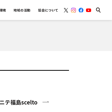
環境
地域の活動
協会について
福島scelto