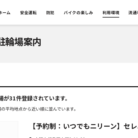
ホーム
安全運転
防犯
バイクの楽しみ
利用環境
流通
駐輪場案内
場が
31
件登録されています。
場の平均地点から近い順に並んでいます。
【予約制：いつでもニリーン】セレニテ