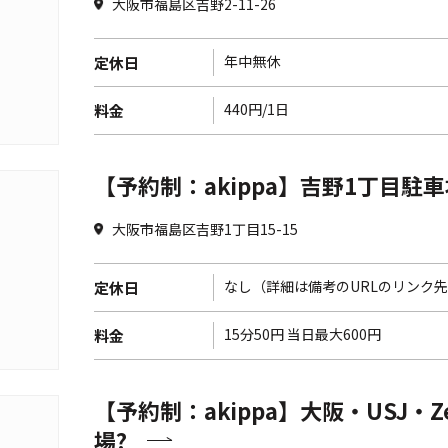
大阪市福島区吉野2-11-26
年中無休
定休日
440円/1日
料金
【予約制：akippa】吉野1丁目駐
大阪市福島区吉野1丁目15-15
なし（詳細は備考のURLのリンク
定休日
15分50円 当日最大600円
料金
【予約制：akippa】大阪・USJ・
場?️