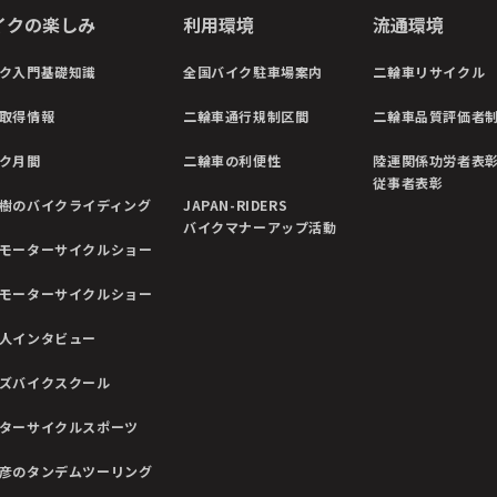
イクの楽しみ
利用環境
流通環境
ク入門基礎知識
全国バイク駐車場案内
二輪車リサイクル
取得情報
二輪車通行規制区間
二輪車品質評価者
ク月間
二輪車の利便性
陸運関係功労者表
従事者表彰
樹のバイクライディング
JAPAN-RIDERS
バイクマナーアップ活動
モーターサイクルショー
モーターサイクルショー
人インタビュー
ズバイクスクール
ターサイクルスポーツ
彦のタンデムツーリング