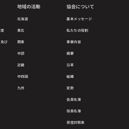
地域の活動
協会について
北海道
基本メッセージ
制度
東北
私たちの役割
彰及び
関東
事業内容
中部
概要
近畿
沿革
中四国
組織
九州
定款
会員名簿
役員名簿
貸借対照表