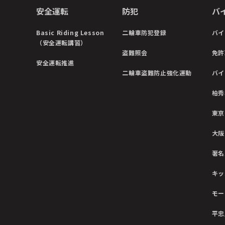
安全運転
防犯
バ
Basic Riding Lesson
二輪車防犯登録
バイ
（安全運転講習）
盗難照会
免許
安全運転推進
二輪車盗難防止強化運動
バイ
柏秀
東京
大阪
著名
キッ
モー
平忠