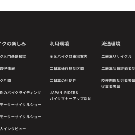
イクの楽しみ
利用環境
流通環境
ク入門基礎知識
全国バイク駐車場案内
二輪車リサイクル
取得情報
二輪車通行規制区間
二輪車品質評価者
ク月間
二輪車の利便性
陸運関係功労者表
従事者表彰
樹のバイクライディング
JAPAN-RIDERS
バイクマナーアップ活動
モーターサイクルショー
モーターサイクルショー
人インタビュー