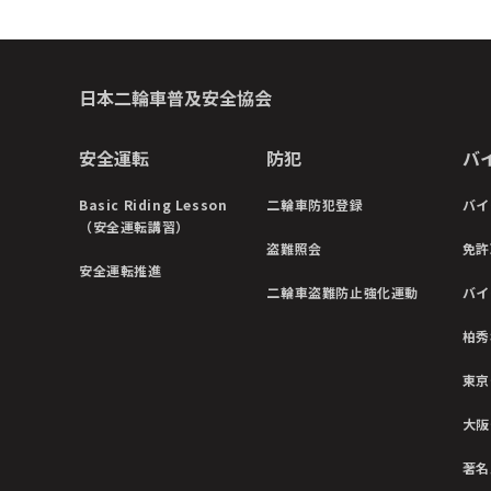
日本二輪車普及安全協会
安全運転
防犯
バ
Basic Riding Lesson
二輪車防犯登録
バイ
（安全運転講習）
盗難照会
免許
安全運転推進
二輪車盗難防止強化運動
バイ
柏秀
東京
大阪
著名