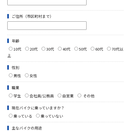
ご住所（市区町村まで）
年齢
10代
20代
30代
40代
50代
60代
70代以
上
性別
男性
女性
職業
学生
会社員/公務員
自営業
その他
現在バイクに乗っていますか？
乗っている
乗っていない
主なバイクの用途