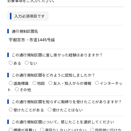
必要事項をご入力ください。
入力必須項目です
通行規制区間名
この通行規制区間に差し掛かった経験はありますか？
ある
ない
この通行規制区間をどのように認知しましたか？
道路標識
地図
友人・知人からの情報
インターネッ
ト
その他
この通行規制区間を知らずに取締りを受けたことがありますか？
受けたことがある
受けたことはない
この通行規制区間について、感じたことを選択してください
標識が見難い
遠回りしないといけない
目的地に行けな