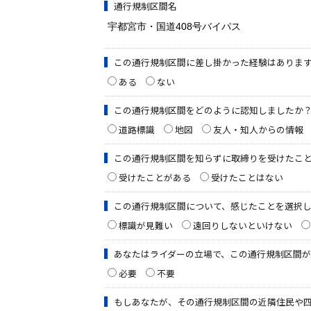
通行規制区間名
この通行規制区間に差し掛かった経験はありま
ある
ない
この通行規制区間をどのように認知しましたか
道路標識
地図
友人・知人からの情報
この通行規制区間を知らずに取締りを受けたこ
受けたことがある
受けたことはない
この通行規制区間について、感じたことを選択
標識が見難い
遠回りしないといけない
あなたはライダーの立場で、この通行規制区間
必要
不要
もしあなたが、その通行規制区間の近隣住民や