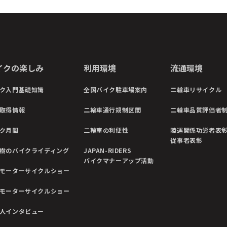
イクの楽しみ
利用環境
流通環境
ク入門基礎知識
全国バイク駐車場案内
二輪車リサイクル
取得情報
二輪車通行規制区間
二輪車品質評価者
ク月間
二輪車の利便性
陸運関係功労者表
従事者表彰
樹のバイクライディング
JAPAN-RIDERS
バイクマナーアップ活動
モーターサイクルショー
モーターサイクルショー
人インタビュー