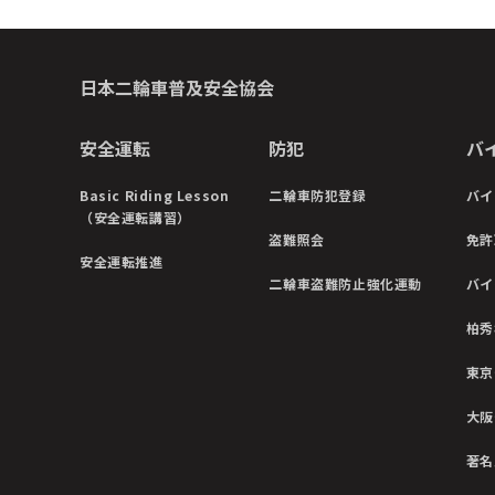
日本二輪車普及安全協会
安全運転
防犯
バ
Basic Riding Lesson
二輪車防犯登録
バイ
（安全運転講習）
盗難照会
免許
安全運転推進
二輪車盗難防止強化運動
バイ
柏秀
東京
大阪
著名