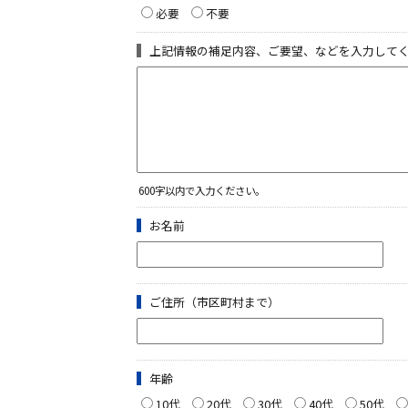
必要
不要
上記情報の補足内容、ご要望、などを入力して
600字以内で入力ください。
お名前
ご住所（市区町村まで）
年齢
10代
20代
30代
40代
50代