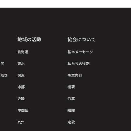
地域の活動
協会について
北海道
基本メッセージ
制度
東北
私たちの役割
彰及び
関東
事業内容
中部
概要
近畿
沿革
中四国
組織
九州
定款