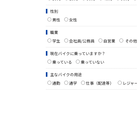
性別
男性
女性
職業
学生
会社員/公務員
自営業
その他
現在バイクに乗っていますか？
乗っている
乗っていない
主なバイクの用途
通勤
通学
仕事（配達等）
レジャ