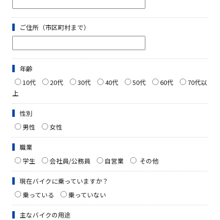
ご住所（市区町村まで）
年齢
10代
20代
30代
40代
50代
60代
70代以
上
性別
男性
女性
職業
学生
会社員/公務員
自営業
その他
現在バイクに乗っていますか？
乗っている
乗っていない
主なバイクの用途