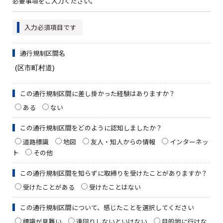
必要事項をご入力ください。
入力必須項目です
通行規制区間名
この通行規制区間に差し掛かった経験はありますか？
ある
ない
この通行規制区間をどのように認知しましたか？
道路標識
地図
友人・知人からの情報
インターネッ
ト
その他
この通行規制区間を知らずに取締りを受けたことがありますか？
受けたことがある
受けたことはない
この通行規制区間について、感じたことを選択してください
標識が見難い
遠回りしないといけない
目的地に行けな