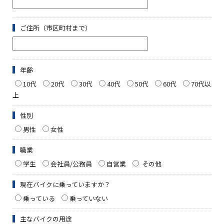
ご住所（市区町村まで）
年齢
10代
20代
30代
40代
50代
60代
70代以
上
性別
男性
女性
職業
学生
会社員/公務員
自営業
その他
現在バイクに乗っていますか？
乗っている
乗っていない
主なバイクの用途