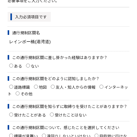
必要事項をご入力ください。
入力必須項目です
通行規制区間名
この通行規制区間に差し掛かった経験はありますか？
ある
ない
この通行規制区間をどのように認知しましたか？
道路標識
地図
友人・知人からの情報
インターネッ
ト
その他
この通行規制区間を知らずに取締りを受けたことがありますか？
受けたことがある
受けたことはない
この通行規制区間について、感じたことを選択してください
標識が見難い
遠回りしないといけない
目的地に行けな