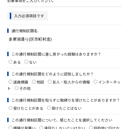
必要事項をご入力ください。
入力必須項目です
通行規制区間名
この通行規制区間に差し掛かった経験はありますか？
ある
ない
この通行規制区間をどのように認知しましたか？
道路標識
地図
友人・知人からの情報
インターネッ
ト
その他
この通行規制区間を知らずに取締りを受けたことがありますか？
受けたことがある
受けたことはない
この通行規制区間について、感じたことを選択してください
標識が見難い
遠回りしないといけない
目的地に行けな