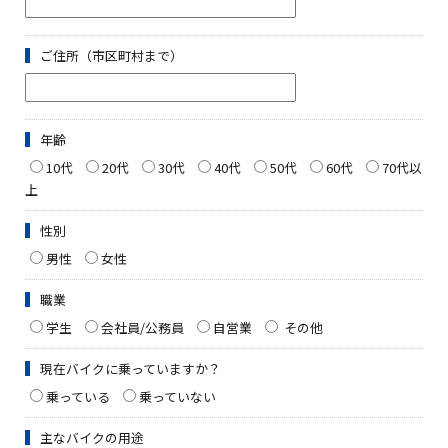
ご住所（市区町村まで）
年齢
10代
20代
30代
40代
50代
60代
70代以
上
性別
男性
女性
職業
学生
会社員/公務員
自営業
その他
現在バイクに乗っていますか？
乗っている
乗っていない
主なバイクの用途