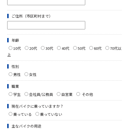
ご住所（市区町村まで）
年齢
10代
20代
30代
40代
50代
60代
70代以
上
性別
男性
女性
職業
学生
会社員/公務員
自営業
その他
現在バイクに乗っていますか？
乗っている
乗っていない
主なバイクの用途