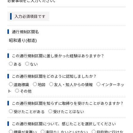
必要事項をご入力ください。
入力必須項目です
通行規制区間名
この通行規制区間に差し掛かった経験はありますか？
ある
ない
この通行規制区間をどのように認知しましたか？
道路標識
地図
友人・知人からの情報
インターネッ
ト
その他
この通行規制区間を知らずに取締りを受けたことがありますか？
受けたことがある
受けたことはない
この通行規制区間について、感じたことを選択してください
標識が見難い
遠回りしないといけない
目的地に行けな