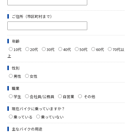
ご住所（市区町村まで）
年齢
10代
20代
30代
40代
50代
60代
70代以
上
性別
男性
女性
職業
学生
会社員/公務員
自営業
その他
現在バイクに乗っていますか？
乗っている
乗っていない
主なバイクの用途