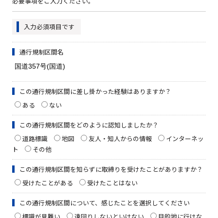
必要事項をご入力ください。
入力必須項目です
通行規制区間名
この通行規制区間に差し掛かった経験はありますか？
ある
ない
この通行規制区間をどのように認知しましたか？
道路標識
地図
友人・知人からの情報
インターネッ
ト
その他
この通行規制区間を知らずに取締りを受けたことがありますか？
受けたことがある
受けたことはない
この通行規制区間について、感じたことを選択してください
標識が見難い
遠回りしないといけない
目的地に行けな