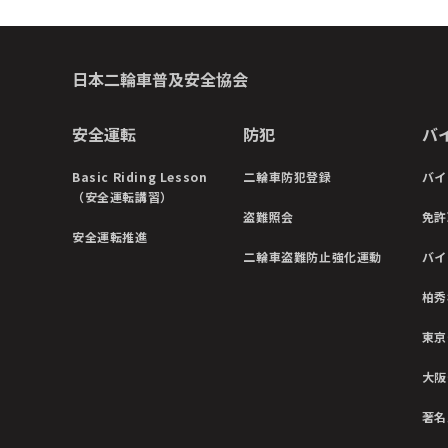
日本二輪車普及安全協会
安全運転
防犯
バ
Basic Riding Lesson
二輪車防犯登録
バイ
（安全運転講習）
盗難照会
免許
安全運転推進
二輪車盗難防止強化運動
バイ
柏秀
東京
大阪
著名