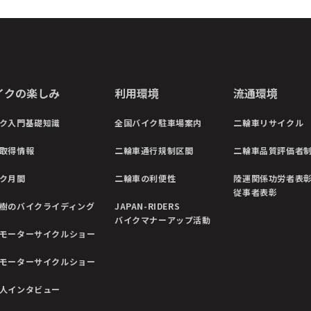
イクの楽しみ
利用環境
流通環境
ク入門基礎知識
全国バイク駐車場案内
二輪車リサイクル
取得情報
二輪車通行規制区間
二輪車品質評価者
ク月間
二輪車の利便性
陸運関係功労者表
従事者表彰
樹のバイクライディング
JAPAN-RIDERS
バイクマナーアップ活動
モーターサイクルショー
モーターサイクルショー
人インタビュー