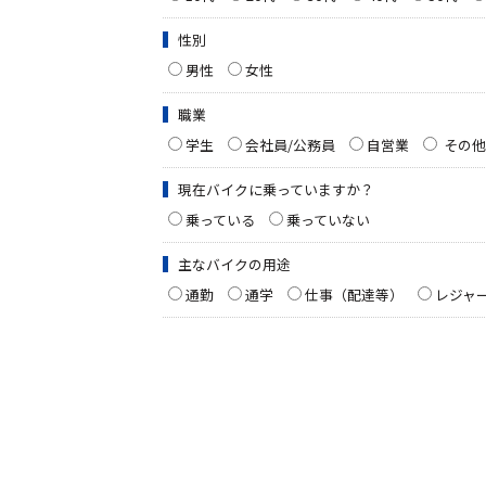
性別
男性
女性
職業
学生
会社員/公務員
自営業
その他
現在バイクに乗っていますか？
乗っている
乗っていない
主なバイクの用途
通勤
通学
仕事（配達等）
レジャ