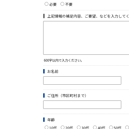
必要
不要
上記情報の補足内容、ご要望、などを入力して
600字以内で入力ください。
お名前
ご住所（市区町村まで）
年齢
10代
20代
30代
40代
50代