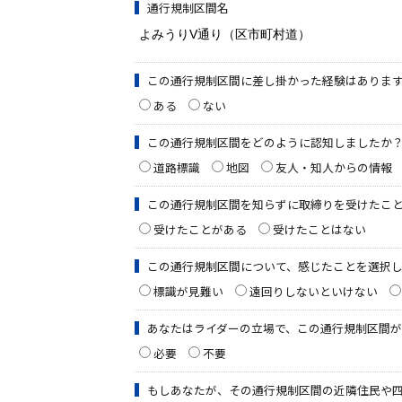
通行規制区間名
この通行規制区間に差し掛かった経験はありま
ある
ない
この通行規制区間をどのように認知しましたか
道路標識
地図
友人・知人からの情報
この通行規制区間を知らずに取締りを受けたこ
受けたことがある
受けたことはない
この通行規制区間について、感じたことを選択
標識が見難い
遠回りしないといけない
あなたはライダーの立場で、この通行規制区間
必要
不要
もしあなたが、その通行規制区間の近隣住民や