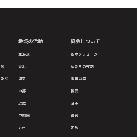
地域の活動
協会について
北海道
基本メッセージ
制度
東北
私たちの役割
彰及び
関東
事業内容
中部
概要
近畿
沿革
中四国
組織
九州
定款