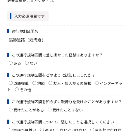
必要事項をご入力ください。
入力必須項目です
通行規制区間名
この通行規制区間に差し掛かった経験はありますか？
ある
ない
この通行規制区間をどのように認知しましたか？
道路標識
地図
友人・知人からの情報
インターネッ
ト
その他
この通行規制区間を知らずに取締りを受けたことがありますか？
受けたことがある
受けたことはない
この通行規制区間について、感じたことを選択してください
標識が見難い
遠回りしないといけない
目的地に行けな