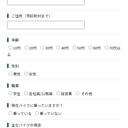
ご住所（市区町村まで）
年齢
10代
20代
30代
40代
50代
60代
70代以
上
性別
男性
女性
職業
学生
会社員/公務員
自営業
その他
現在バイクに乗っていますか？
乗っている
乗っていない
主なバイクの用途