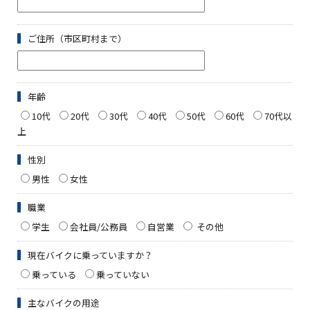
ご住所（市区町村まで）
年齢
10代
20代
30代
40代
50代
60代
70代以
上
性別
男性
女性
職業
学生
会社員/公務員
自営業
その他
現在バイクに乗っていますか？
乗っている
乗っていない
主なバイクの用途