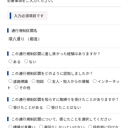
必要事項をご入力ください。
入力必須項目です
通行規制区間名
この通行規制区間に差し掛かった経験はありますか？
ある
ない
この通行規制区間をどのように認知しましたか？
道路標識
地図
友人・知人からの情報
インターネッ
ト
その他
この通行規制区間を知らずに取締りを受けたことがありますか？
受けたことがある
受けたことはない
この通行規制区間について、感じたことを選択してください
標識が見難い
遠回りしないといけない
目的地に行けな