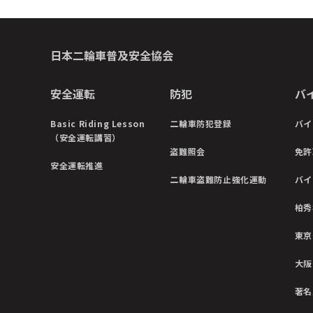
日本二輪車普及安全協会
安全運転
防犯
バ
Basic Riding Lesson
二輪車防犯登録
バイ
（安全運転講習）
盗難照会
免許
安全運転推進
二輪車盗難防止強化運動
バイ
柏秀
東京
大阪
著名