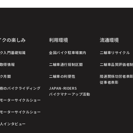
イクの楽しみ
利用環境
流通環境
ク入門基礎知識
全国バイク駐車場案内
二輪車リサイクル
取得情報
二輪車通行規制区間
二輪車品質評価者
ク月間
二輪車の利便性
陸運関係功労者表
従事者表彰
樹のバイクライディング
JAPAN-RIDERS
バイクマナーアップ活動
モーターサイクルショー
モーターサイクルショー
人インタビュー