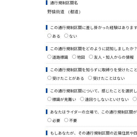
通行規制区間名
この通行規制区間に差し掛かった経験はありま
ある
ない
この通行規制区間をどのように認知しましたか
道路標識
地図
友人・知人からの情報
この通行規制区間を知らずに取締りを受けたこ
受けたことがある
受けたことはない
この通行規制区間について、感じたことを選択
標識が見難い
遠回りしないといけない
あなたはライダーの立場で、この通行規制区間
必要
不要
もしあなたが、その通行規制区間の近隣住民や