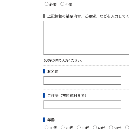
必要
不要
上記情報の補足内容、ご要望、などを入力して
600字以内で入力ください。
お名前
ご住所（市区町村まで）
年齢
10代
20代
30代
40代
50代