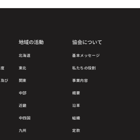
地域の活動
協会について
北海道
基本メッセージ
制度
東北
私たちの役割
彰及び
関東
事業内容
中部
概要
近畿
沿革
中四国
組織
九州
定款