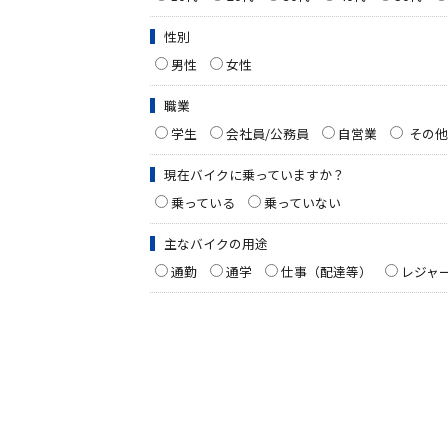
性別
男性
女性
職業
学生
会社員/公務員
自営業
その他
現在バイクに乗っていますか？
乗っている
乗っていない
主なバイクの用途
通勤
通学
仕事（配達等）
レジャ