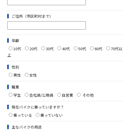
ご住所（市区町村まで）
年齢
10代
20代
30代
40代
50代
60代
70代以
上
性別
男性
女性
職業
学生
会社員/公務員
自営業
その他
現在バイクに乗っていますか？
乗っている
乗っていない
主なバイクの用途