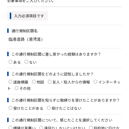
必要事項をご入力ください。
入力必須項目です
通行規制区間名
この通行規制区間に差し掛かった経験はありますか？
ある
ない
この通行規制区間をどのように認知しましたか？
道路標識
地図
友人・知人からの情報
インターネッ
ト
その他
この通行規制区間を知らずに取締りを受けたことがありますか？
受けたことがある
受けたことはない
この通行規制区間について、感じたことを選択してください
標識が見難い
遠回りしないといけない
目的地に行けな