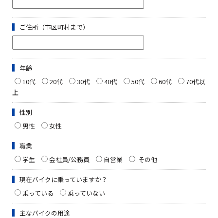
ご住所（市区町村まで）
年齢
10代
20代
30代
40代
50代
60代
70代以
上
性別
男性
女性
職業
学生
会社員/公務員
自営業
その他
現在バイクに乗っていますか？
乗っている
乗っていない
主なバイクの用途