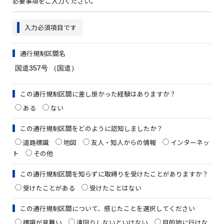
必要事項をご入力ください。
入力必須項目です
通行規制区間名
この通行規制区間に差し掛かった経験はありますか？
ある
ない
この通行規制区間をどのように認知しましたか？
道路標識
地図
友人・知人からの情報
インターネッ
ト
その他
この通行規制区間を知らずに取締りを受けたことがありますか？
受けたことがある
受けたことはない
この通行規制区間について、感じたことを選択してください
標識が見難い
遠回りしないといけない
目的地に行けな