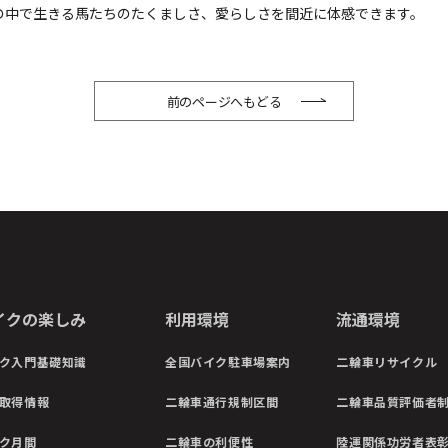
の中で生きる馬たちのたくましさ、愛らしさを間近に体感できます。
前のページへもどる
イクの楽しみ
利用環境
流通環境
ク入門基礎知識
全国バイク駐車場案内
二輪車リサイクル
取得情報
二輪車通行規制区間
二輪車品質評価者
ク月間
二輪車の利便性
陸運関係功労者表