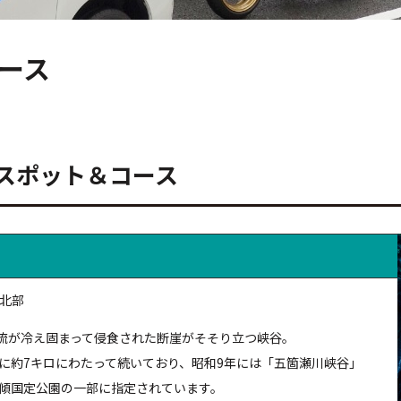
ース
スポット＆コース
北部
流が冷え固まって侵食された断崖がそそり立つ峡谷。
に約7キロにわたって続いており、昭和9年には「五箇瀬川峡谷」
母傾国定公園の一部に指定されています。