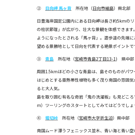
②
日向岬 馬ヶ背
所在地（
日向市細島
）県北部
日豊海岸国定公園内にある日向岬は長さ約5kmの
の柱状節理」が広がり、壮大な景観を体感できます
ようになったとされる「馬ヶ背」。遊歩道の先端に
望める景勝地として日向を代表する絶景ポイントで
③
青島
所在地（
宮崎市青島2丁目13-1
) 県中部
周囲1.5kmほどの小さな青島は、島そのものがパ
はじめとする亜熱帯性植物も多く茂り南国の雰囲気
ると大人気。
島を取り囲む有名な奇岩「鬼の洗濯板」も見どころ
m）ツーリングのスタートとしてみてはどうでしょ
④
堀切峠
所在地（
宮崎市大字折生迫
）県中部
南国ムード漂うフェニックス並木、青い海と青い空