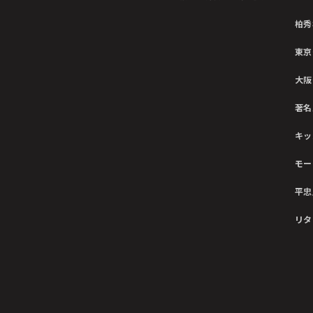
柏秀
東京
大阪
著名
キッ
モー
平忠
リタ