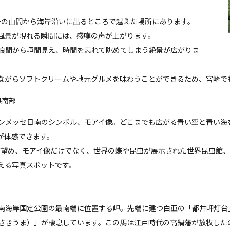
7号の山間から海岸沿いに出るところで越えた場所にあります。
風景が現れる瞬間には、感嘆の声が上がります。
浪間から垣間見え、時間を忘れて眺めてしまう絶景が広がりま
ながらソフトクリームや地元グルメを味わうことができるため、宮崎で
県南部
ンメッセ日南のシンボル、モアイ像。どこまでも広がる青い空と青い海
が体感できます。
が望め、モアイ像だけでなく、世界の蝶や昆虫が展示された世界昆虫館、
える写真スポットです。
南海岸国定公園の最南端に位置する岬。先端に建つ白亜の「都井岬灯台
さきうま）」が棲息しています。この馬は江戸時代の高鍋藩が放牧したの