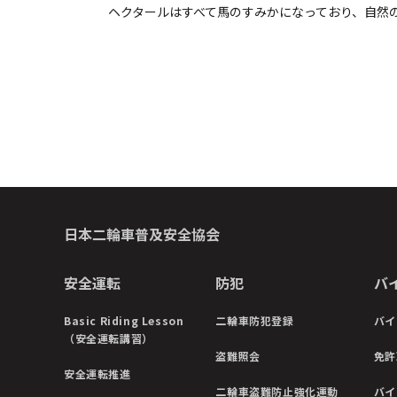
ヘクタールはすべて馬のすみかになっており、自然
日本二輪車普及安全協会
安全運転
防犯
バ
Basic Riding Lesson
二輪車防犯登録
バイ
（安全運転講習）
盗難照会
免許
安全運転推進
二輪車盗難防止強化運動
バイ