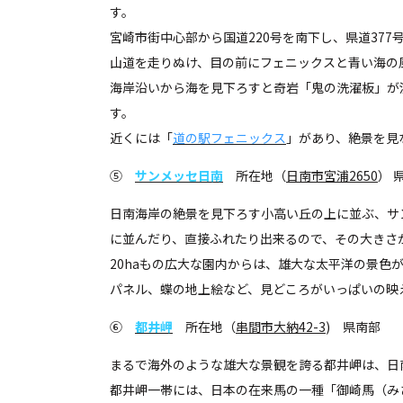
す。
宮崎市街中心部から国道220号を南下し、県道37
山道を走りぬけ、目の前にフェニックスと青い海の
海岸沿いから海を見下ろすと奇岩「鬼の洗濯板」が
す。
近くには「
道の駅フェニックス
」があり、絶景を見
⑤
サンメッセ日南
所在地（
日南市宮浦2650
） 
日南海岸の絶景を見下ろす小高い丘の上に並ぶ、サ
に並んだり、直接ふれたり出来るので、その大きさ
20haもの広大な園内からは、雄大な太平洋の景色
パネル、蝶の地上絵など、見どころがいっぱいの映
⑥
都井岬
所在地（
串間市大納42-3
) 県南部
まるで海外のような雄大な景観を誇る都井岬は、日
都井岬一帯には、日本の在来馬の一種「御崎馬（み