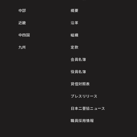
中部
概要
近畿
沿革
中四国
組織
九州
定款
会員名簿
役員名簿
貸借対照表
プレスリリース
日本二普協ニュース
職員採用情報