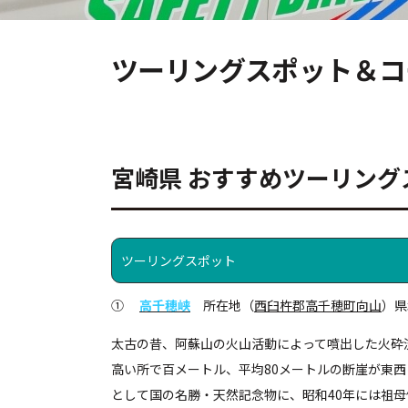
ツーリングスポット＆コ
宮崎県 おすすめツーリング
ツーリングスポット
①
高千穂峡
所在地（
西臼杵郡高千穂町向山
）県
太古の昔、阿蘇山の火山活動によって噴出した火砕
高い所で百メートル、平均80メートルの断崖が東西
として国の名勝・天然記念物に、昭和40年には祖