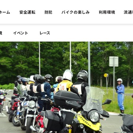
ホーム
安全運転
防犯
バイクの楽しみ
利用環境
流通
境
イベント
レース