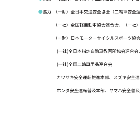
●
協力 （一財）全日本交通安全協会（二輪車安全
（一社）全国軽自動車協会連合会、（一社）日
（一財）日本モーターサイクルスポーツ協会、
(一社)全日本指定自動車教習所協会連合会、(
(一社)全国二輪車用品連合会
カワサキ安全運転推進本部、スズキ安全運
ホンダ安全運転普及本部、ヤマハ安全普及