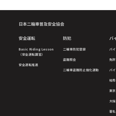
日本二輪車普及安全協会
安全運転
防犯
バ
Basic Riding Lesson
二輪車防犯登録
バイ
（安全運転講習）
盗難照会
免許
安全運転推進
二輪車盗難防止強化運動
バイ
柏秀
東京
大阪
著名