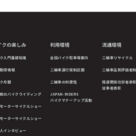
イクの楽しみ
利用環境
流通環境
ク入門基礎知識
全国バイク駐車場案内
二輪車リサイクル
取得情報
二輪車通行規制区間
二輪車品質評価者
ク月間
二輪車の利便性
陸運関係功労者表
従事者表彰
樹のバイクライディング
JAPAN-RIDERS
バイクマナーアップ活動
モーターサイクルショー
モーターサイクルショー
人インタビュー