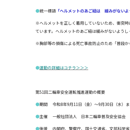
●
統一標語
「ヘルメットのあご紐は 緩みがないよ
※ヘルメットを正しく着用していないため、衝突時
ています。ヘルメットのあご紐は緩みがないようし
※胸部等の損傷による死亡事故防止のため「普段か
●
運動の詳細はコチラ＞＞＞
第51回二輪車安全運転推進運動の概要
●
期間 令和8年9月11日（金）～9月30日（水）ま
●
主催 一般社団法人 日本二輪車普及安全協会
●
後援 内閣府、警察庁、国土交通省、文部科学省