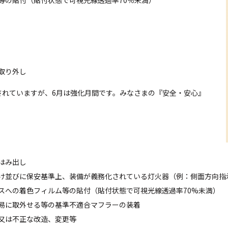
の貼付（貼付状態で可視光線透過率70％未満）
取り外し
されていますが、6月は強化月間です。みなさまの『安全・安心』
はみ出し
け並びに保安基準上、装備が義務化されている灯火器（例：側面方向指
への着色フィルム等の貼付（貼付状態で可視光線透過率70%未満）
易に取外せる等の基準不適合マフラーの装着
又は不正な改造、変更等