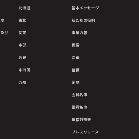
北海道
基本メッセージ
制度
東北
私たちの役割
彰及び
関東
事業内容
中部
概要
近畿
沿革
中四国
組織
九州
定款
会員名簿
役員名簿
貸借対照表
プレスリリース