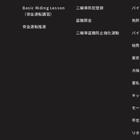
Basic Riding Lesson
二輪車防犯登録
バイ
（安全運転講習）
盗難照会
免許
安全運転推進
二輪車盗難防止強化運動
バイ
柏秀
東京
大阪
著名
キッ
モー
平忠
リタ