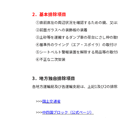
2．基本排除項目
①直前直左の周辺状況を確認するための鏡、又は
②前面ガラスへの装飾板の装着
③土砂等を運搬するダンプ車の荷台にさし枠の取
④基準外のウイング（エア・スポイラ）の取付け
⑤シートベルト警報装置を解除する用品等の取付
⑥不正な二次架装
3．地方独自排除項目
各地方運輸局及び各運輸支局は、上記1及び2の排
>>>
国土交通省
>>>
中四国ブロック（公式ページ）