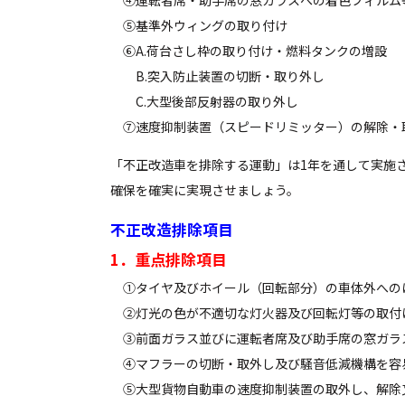
④運転者席・助手席の窓ガラスへの着色フィルム等
⑤基準外ウィングの取り付け
⑥A.荷台さし枠の取り付け・燃料タンクの増設
B.突入防止装置の切断・取り外し
C.大型後部反射器の取り外し
⑦速度抑制装置（スピードリミッター）の解除・
「不正改造車を排除する運動」は1年を通して実施
確保を確実に実現させましょう。
不正改造排除項目
1．重点排除項目
①タイヤ及びホイール（回転部分）の車体外への
②灯光の色が不適切な灯火器及び回転灯等の取付
③前面ガラス並びに運転者席及び助手席の窓ガラス
④マフラーの切断・取外し及び騒音低減機構を容
⑤大型貨物自動車の速度抑制装置の取外し、解除