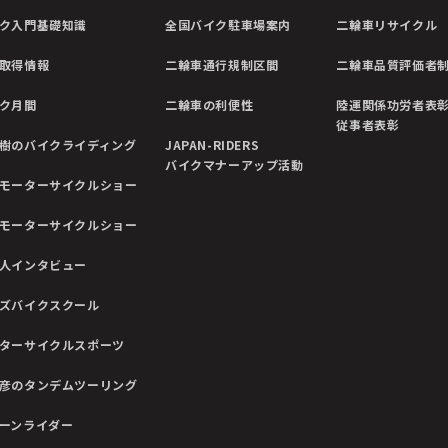
ク入門基礎知識
全国バイク駐車場案内
二輪車リサイクル
取得情報
二輪車通行規制区間
二輪車品質評価者
ク月間
二輪車の利便性
陸運関係功労者表
従事者表彰
樹のバイクライディング
JAPAN-RIDERS
バイクマナーアップ活動
モーターサイクルショー
モーターサイクルショー
人インタビュー
ズバイクスクール
ターサイクルスポーツ
彦のタンデムツーリング
ーンライダー