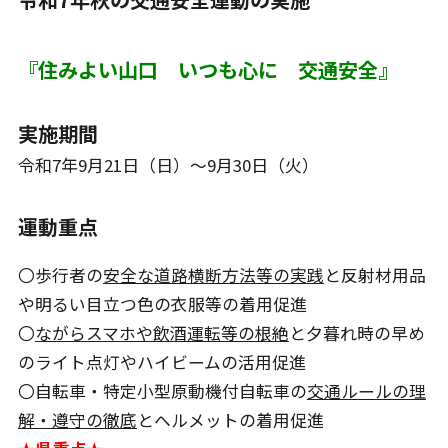
『住みよい山口 いつも心に 交通安全』
実施期間
令和7年9月21日（日）～9月30日（火）
運動重点
〇歩行者の
安全な道路横断方法等の実践
と反射材用品
や明るい目立つ色の衣服等の着用促進
〇
ながらスマホや飲酒運転等の根絶
と夕暮れ時の早め
のライト点灯やハイビームの活用促進
〇自転車・特定小型原動機付自転車の
交通ルールの理
解・遵守の徹底
とヘルメットの着用促進