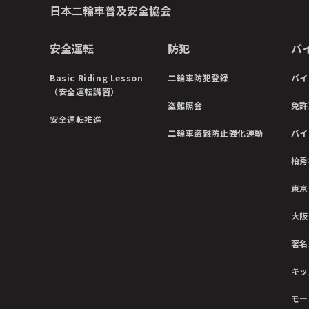
日本二輪車普及安全協会
安全運転
防犯
バ
Basic Riding Lesson
二輪車防犯登録
バイ
（安全運転講習）
盗難照会
免許
安全運転推進
二輪車盗難防止強化運動
バイ
柏秀
東京
大阪
著名
キッ
モー