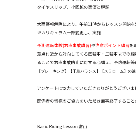
タイヤスリップ、小回転の実演と解説
大雨警報解除により、午前11時からレッスン開始を
※カリキュラム一部変更し、実施
予測運転体験(右直事故講習)
や
注意ポイント講習
を
差点付近から対向してくる四輪車・二輪車までの距
ることで右直事故防止に対する心構え、予防運転等
【ブレーキング】【千鳥バランス】【スラローム】の練
アンケートに協力していただきありがとうございま
関係者の皆様のご協力をいただき無事終了すること
Basic Riding Lesson 富山