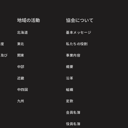
地域の活動
協会について
北海道
基本メッセージ
制度
東北
私たちの役割
彰及び
関東
事業内容
中部
概要
近畿
沿革
中四国
組織
九州
定款
会員名簿
役員名簿