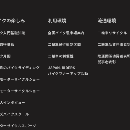
イクの楽しみ
利用環境
流通環境
ク入門基礎知識
全国バイク駐車場案内
二輪車リサイクル
取得情報
二輪車通行規制区間
二輪車品質評価者
ク月間
二輪車の利便性
陸運関係功労者表
従事者表彰
樹のバイクライディング
JAPAN-RIDERS
バイクマナーアップ活動
モーターサイクルショー
モーターサイクルショー
人インタビュー
ズバイクスクール
ターサイクルスポーツ