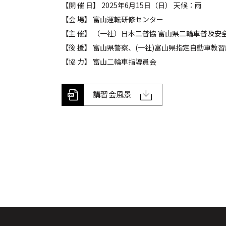
【開 催 日】 2025年6月15日（日） 天候：雨
【会 場】 富山運転研修センター
【主 催】 （一社）日本二普協 富山県二輪車普及
【後 援】 富山県警察、(一社)富山県指定自動車教
【協 力】 富山二輪車指導員会
講習会風景