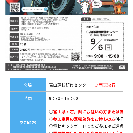
会場
富山運転研修センター
※雨天決行
時間
9：30～15：00
○
富山県・石川県にお住いの方
または
勤務先
○
参加車両の運転免許をお持ちの方
(車両は
参加資格
○電動キックボードでのご参加はご遠慮くだ