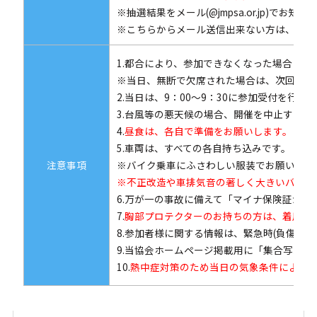
※抽選結果をメール(@jmpsa.or.jp)
※こちらからメール送信出来ない方は、抽選
1.都合により、参加できなくなった場合は、
※当日、無断で欠席された場合は、次回以降
2.当日は、9：00～9：30に参加受付を行っ
3.台風等の悪天候の場合、開催を中止する場
4.
昼食は、各自で準備をお願いします。
5.車両は、すべての各自持ち込みです。
注意事項
※バイク乗車にふさわしい服装でお願いします
※不正改造や車排気音の著しく大きいバイク
6.万が一の事故に備えて「マイナ保険証か
7.
胸部プロテクターのお持ちの方は、着用し
8.参加者様に関する情報は、緊急時(負傷時
9.当協会ホームページ掲載用に「集合写真
10.
熱中症対策のため当日の気象条件により