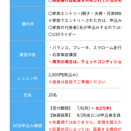
〇
原動機付自転車を所有されている方も受講
〇家族エントリー(親子・夫婦・兄弟姉妹)
※家族でエントリーされた方は、申込みフォ
優先枠
〇家族の代表者1名が申込みするのではなく
〇U30ライダー
・バランス、ブレーキ、スラローム走行など
講習内容
・右直事故講習
・雨天の場合は、ウェットコンディションで
2,000円(税込み)
レッスン料
※昼食は各自でご準備ください
定員
20名
【受付期間】 7/6(月) ～
8/27
(木)
【抽選結果】 8/28(金)には申込者全員に
※先着順ではありません。定員を超えた場合
WEB申込み期間
※応募状況によっては、延長する場合があり