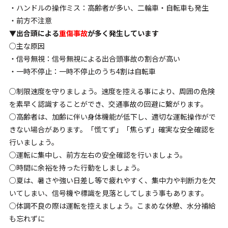
・ハンドルの操作ミス：高齢者が多い、二輪車・自転車も発生
・前方不注意
▼
出合頭による
重傷事故
が多く発生しています
○
主な原因
・信号無視：信号無視による出合頭事故の割合が高い
・一時不停止：一時不停止のうち4割は自転車
○制限速度を守りましょう。速度を控える事により、周囲の危険
を素早く認識することができ、交通事故の回避に繋がります。
○高齢者は、加齢に伴い身体機能が低下し、適切な運転操作がで
きない場合があります。「慌てず」「焦らず」確実な安全確認を
行いましょう。
○運転に集中し、前方左右の安全確認を行いましょう。
○時間に余裕を持った行動をしましょう。
○夏は、暑さや強い日差し等で疲れやすく、集中力や判断力を欠
いてしまい、信号機や標識を見落としてしまう事もあります。
○体調不良の際は運転を控えましょう。こまめな休憩、水分補給
も忘れずに