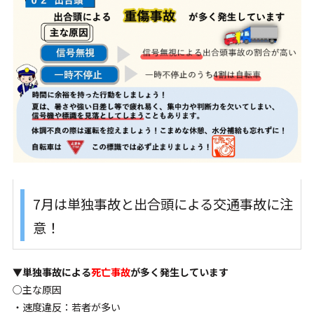
7月は単独事故と出合頭による交通事故に注
意！
▼単独事故による
死亡事故
が多く発生しています
○主な原因
・速度違反：若者が多い