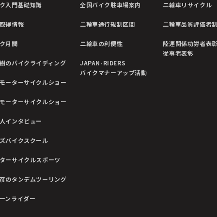
ク入門基礎知識
全国バイク駐車場案内
二輪車リサイクル
取得情報
二輪車通行規制区間
二輪車品質評価者
ク月間
二輪車の利便性
陸運関係功労者表
従事者表彰
樹のバイクライディング
JAPAN-RIDERS
バイクマナーアップ活動
モーターサイクルショー
モーターサイクルショー
人インタビュー
ズバイクスクール
ターサイクルスポーツ
彦のタンデムツーリング
ーンライダー