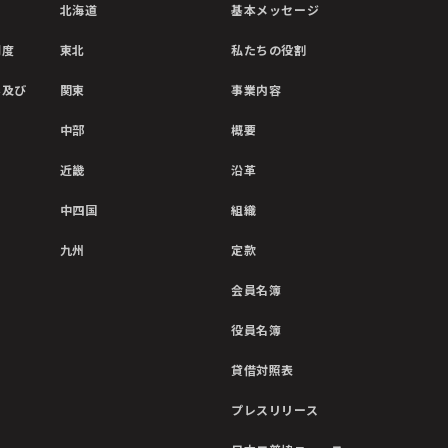
北海道
基本メッセージ
制度
東北
私たちの役割
彰及び
関東
事業内容
中部
概要
近畿
沿革
中四国
組織
九州
定款
会員名簿
役員名簿
貸借対照表
プレスリリース