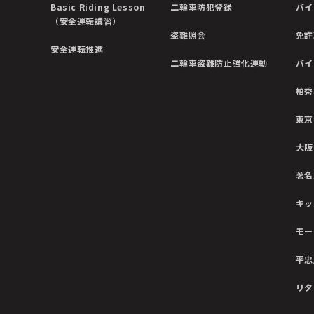
Basic Riding Lesson
二輪車防犯登録
バイ
（安全運転講習）
盗難照会
免許
安全運転推進
二輪車盗難防止強化運動
バイ
柏秀
東京
大阪
著名
キッ
モー
平忠
リタ